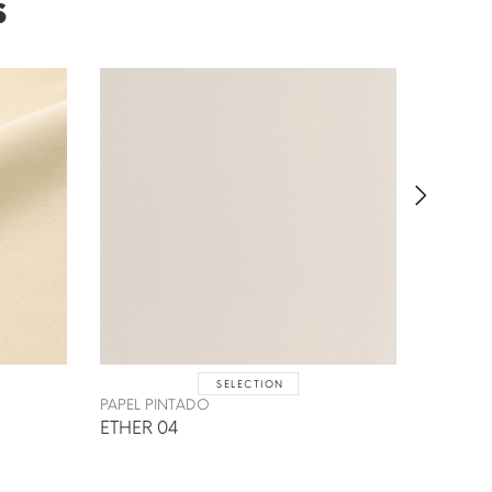
s
SELECTION
PAPEL PINTADO
PAPEL P
ETHER 04
ETHER 