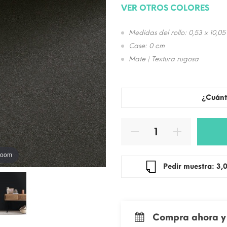
VER OTROS COLORES
Medidas del rollo: 0,53 x 10,05
Case: 0 cm
Mate | Textura rugosa
¿Cuánt
 zoom
Pedir mue
Compra ahora y 