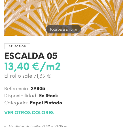
Toca para ampliar
SELECTION
ESCALDA 05
13,40 €/m2
El rollo sale 71,39 €
Referencia:
29805
Disponibilidad:
En Stock
Categoría:
Papel Pintado
VER OTROS COLORES
Medidas del rollo: 0,53 x 10,05 m