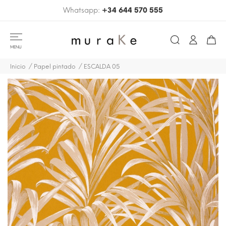
Whatsapp:
+34 644 570 555
MENU
Inicio
Papel pintado
ESCALDA 05