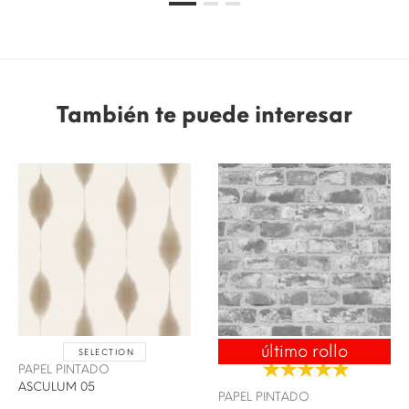
También te puede interesar
último rollo
SELECTION
ENVÍO 24/48H
PAPEL PINTADO
ASCULUM 05
PAPEL PINTADO