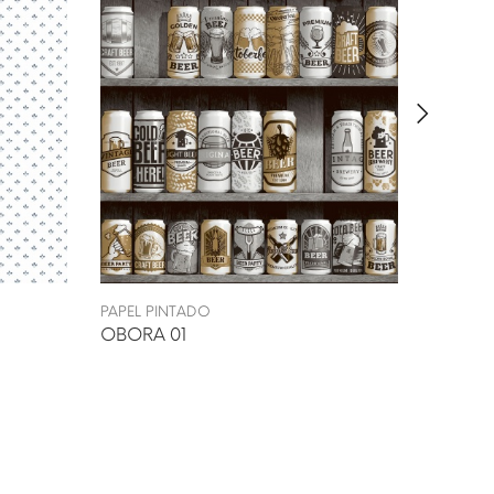
PAPEL PINTADO
PAPEL P
OBORA 01
PERJE 