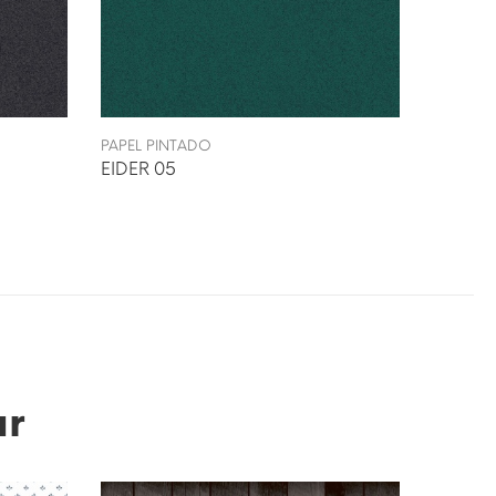
PAPEL PINTADO
PAPEL P
EIDER 05
EIDER 
ar