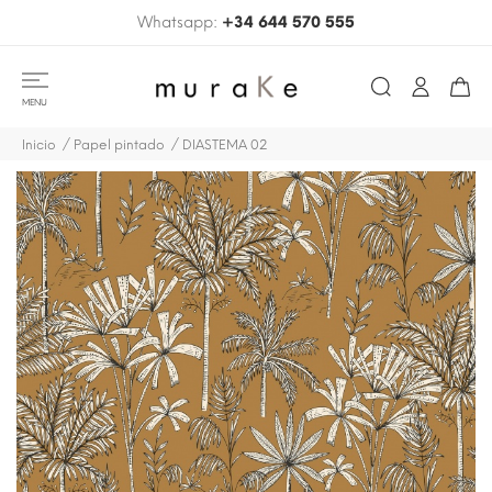
Whatsapp:
+34 644 570 555
MENU
Inicio
Papel pintado
DIASTEMA 02