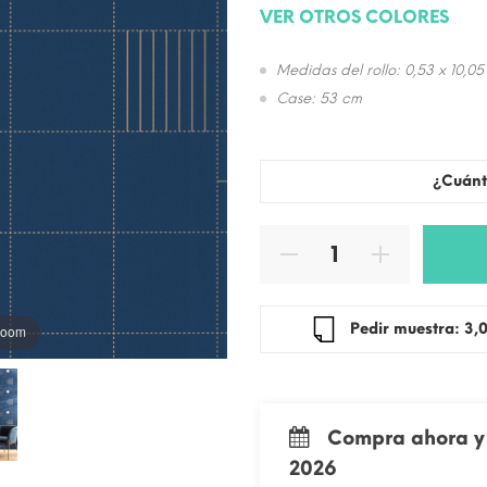
VER OTROS COLORES
Medidas del rollo: 0,53 x 10,05
Case: 53 cm
¿Cuánt
Pedir mue
 zoom
Compra ahora y 
2026