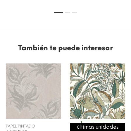
También te puede interesar
ENVÍO 24/48H
últimas unidades
PAPEL PINTADO
SELECTION