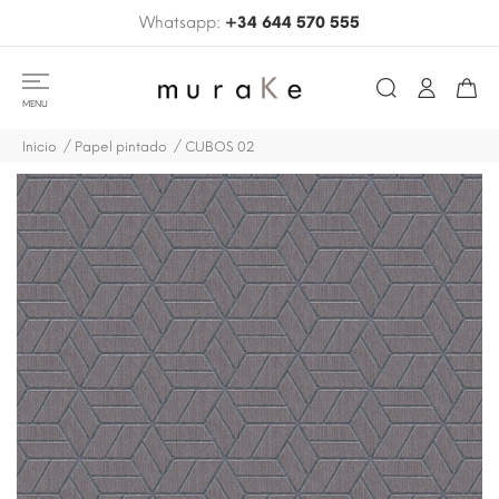
Whatsapp:
+34 644 570 555
MENU
Inicio
Papel pintado
CUBOS 02