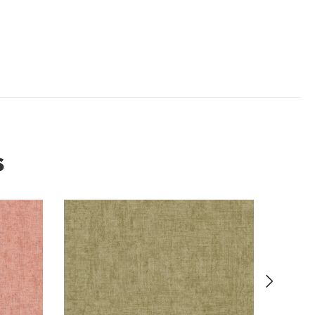
s
-35%