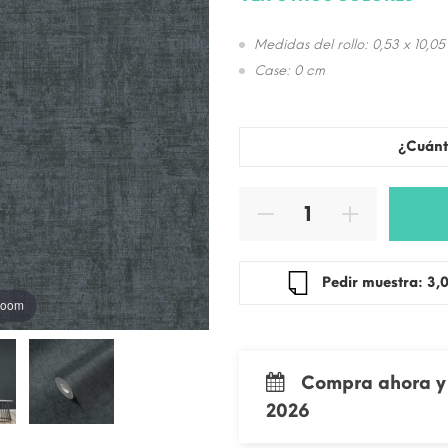
Medidas del rollo: 0,53 x 10,05
Case: 0 cm
¿Cuánt
Pedir mue
 zoom
Compra ahora y 
2026