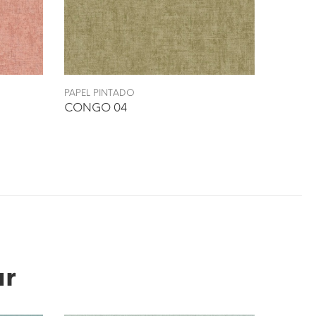
PAPEL PINTADO
PAPEL P
CONGO 04
CONGO
ar