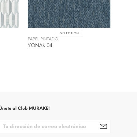
SELECTION
PAPEL PINTADO
PAPEL P
YONAK 04
NZEGA
Únete al Club MURAKE!