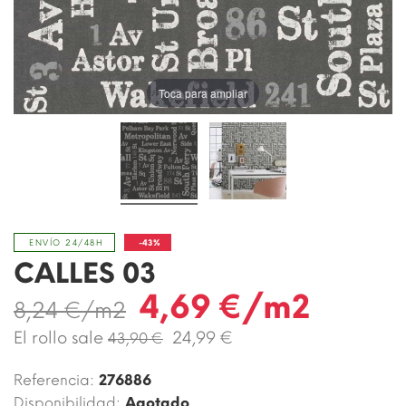
Toca para ampliar
-43%
ENVÍO 24/48H
CALLES 03
4,69 €/m2
8,24 €/m2
El rollo sale
24,99 €
43,90 €
Referencia:
276886
Disponibilidad:
Agotado