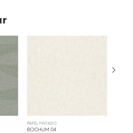
ar
PAPEL PINTADO
PAPEL P
BOCHUM 04
LALISA 