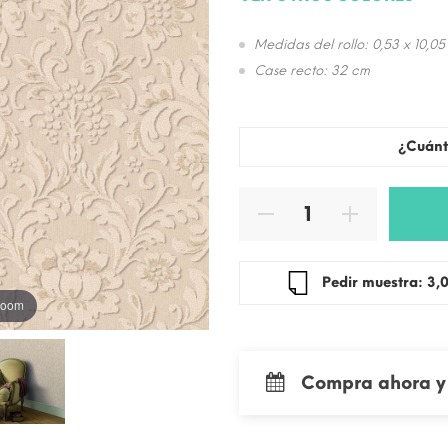
Medidas del rollo: 0,53 x 10,05
Case recto: 32 cm
¿Cuánt
Pedir mue
 zoom
Compra ahora y 