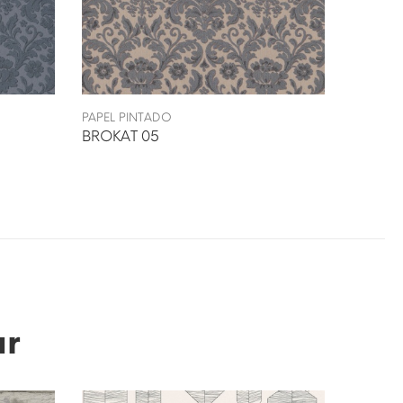
PAPEL PINTADO
PAPEL P
BROKAT 05
BROKA
ar