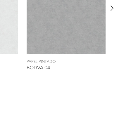
PAPEL PINTADO
PAPEL P
BODVA 04
BODVA