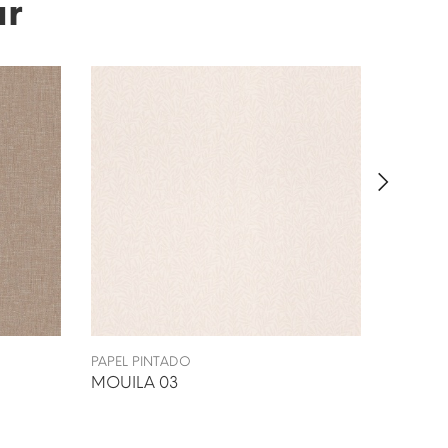
ar
PAPEL PINTADO
PAPEL P
MOUILA 03
SONDR