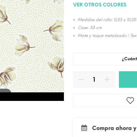
VER OTROS COLORES
Medidas del rollo: 0,53 x 10,05
Case: 53 cm
Mate y toque metalizado | Text
¿Cuánt
 zoom
Compra ahora y 