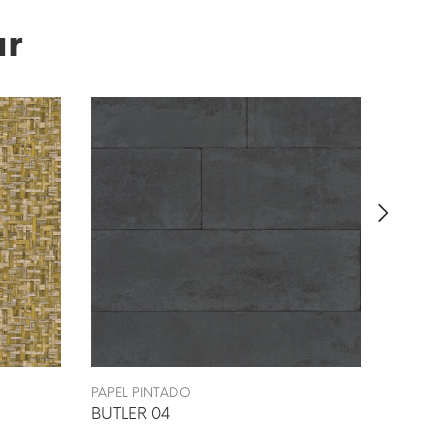
ar
PAPEL PINTADO
PAPEL P
BUTLER 04
TOYEN