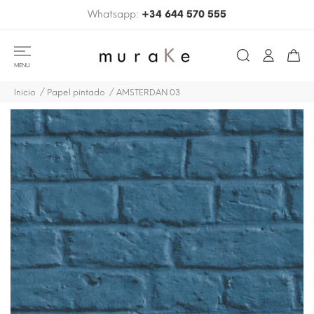
Whatsapp:
+34 644 570 555
MENU
Inicio
Papel pintado
AMSTERDAN 03