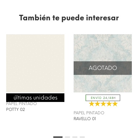
También te puede interesar
AGOTADO
últimas unidades
SELECTION
ENVÍO 24/48H
PAPEL PINTADO
POTTY 02
PAPEL PINTADO
RAVELLO 01