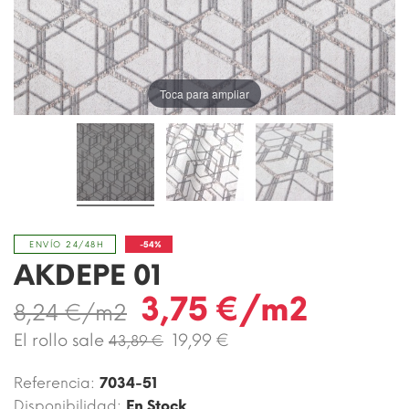
Toca para ampliar
-54%
ENVÍO 24/48H
AKDEPE 01
3,75 €/m2
8,24 €/m2
El rollo sale
19,99 €
43,89 €
Referencia:
7034-51
Disponibilidad:
En Stock