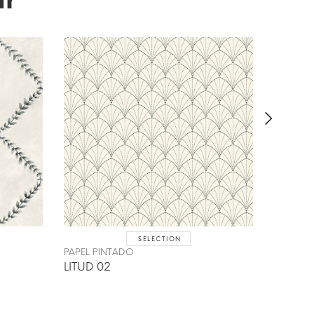
SELECTION
PAPEL P
PAPEL PINTADO
SKIVE 
LITUD 02