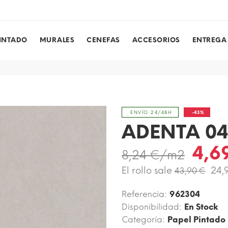
PINTADO
MURALES
CENEFAS
ACCESORIOS
ENTREGA
-43%
ENVÍO 24/48H
ADENTA 0
4,6
8,24 €/m2
El rollo sale
24,
43,90 €
Referencia:
962304
Disponibilidad:
En Stock
Categoría:
Papel Pintado