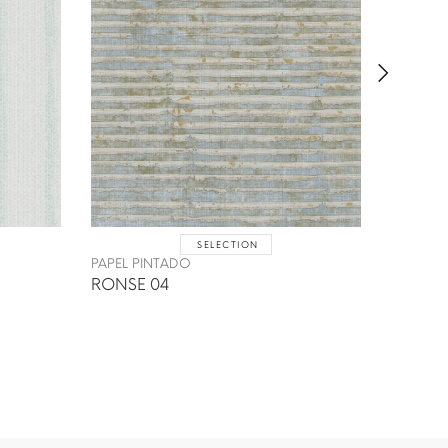
SELECTION
PAPEL PINTADO
PAPEL P
RONSE 04
TOKKE 