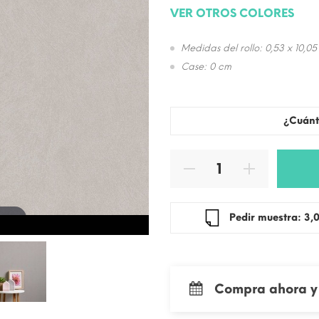
VER OTROS COLORES
Medidas del rollo: 0,53 x 10,05
Case: 0 cm
¿Cuánt
 zoom
Pedir mue
Compra ahora y 