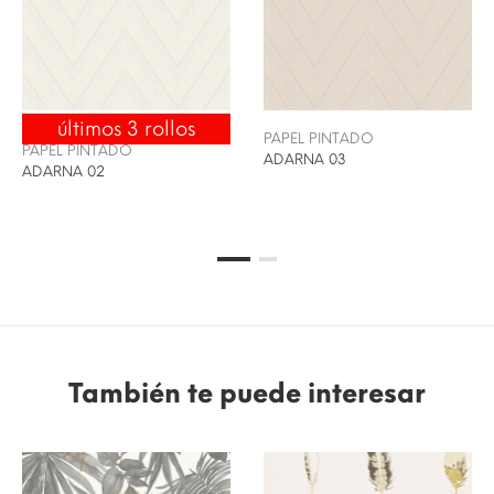
últimos 3 rollos
ENVÍO 24/48H
PAPEL PINTADO
PAPEL PINTADO
ADARNA 03
ADARNA 02
También te puede interesar