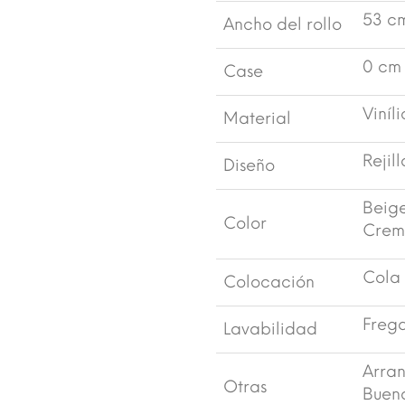
53 c
Ancho del rollo
0 cm
Case
Viníl
Material
Rejill
Diseño
Beig
Color
Cre
Cola 
Colocación
Freg
Lavabilidad
Arra
Otras
Buena