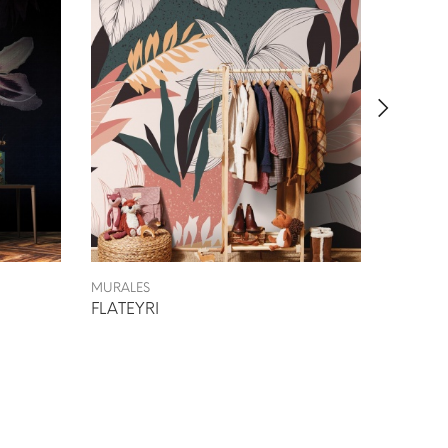
MURALES
MURALE
FLATEYRI
WOUD 