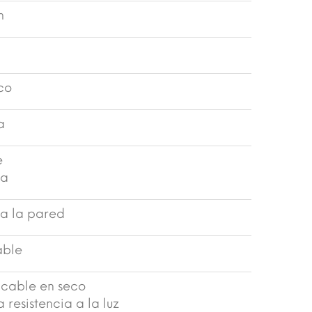
m
ico
a
e
ma
a la pared
able
ncable en seco
 resistencia a la luz