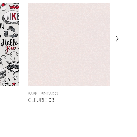
PAPEL PINTADO
PAPEL P
CLEURIE 03
INDUK