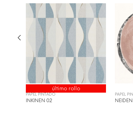
último rollo
ENVÍO 24/48H
PAPEL PINTADO
PAPEL P
INKINEN 02
NEIDEN