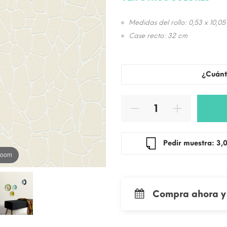
Medidas del rollo: 0,53 x 10,05
Case recto: 32 cm
¿Cuánt
Pedir mue
 zoom
Compra ahora y 