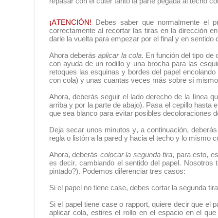
repasar con el cúter tanto la parte pegada al techo c
¡ATENCIÓN!
Debes saber que normalmente el princi
correctamente al recortar las tiras en la dirección e
darle la vuelta para empezar por el final y en sentido
Ahora deberás
aplicar la cola
. En función del tipo de
con ayuda de un rodillo y una brocha para las esqui
retoques las esquinas y bordes del papel encolando l
con cola) y unas cuantas veces más sobre sí mismo 
Ahora, deberás seguir el lado derecho de la línea q
arriba y por la parte de abajo). Pasa el cepillo hast
que sea blanco para evitar posibles decoloraciones de
Deja secar unos minutos y, a continuación, deberá
regla o listón a la pared y hacia el techo y lo mismo c
Ahora, deberás
colocar la segunda tira
, para esto, e
es decir, cambiando el sentido del papel. Nosotros t
pintado?). Podemos diferenciar tres casos:
Si el papel no tiene case, debes cortar la segunda tir
Si el papel tiene case o rapport, quiere decir que el 
aplicar cola, estires el rollo en el espacio en el q