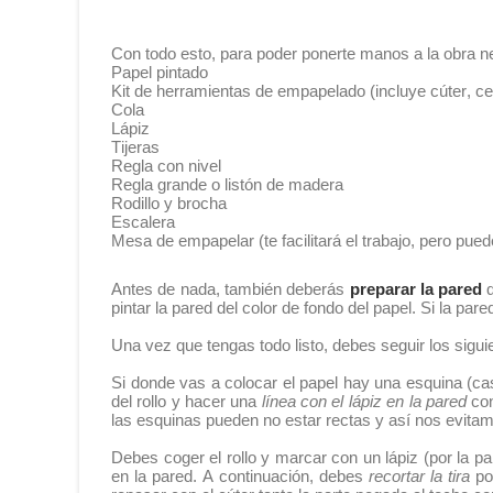
Con todo esto, para poder ponerte manos a la obra n
Papel pintado
Kit de herramientas de empapelado (incluye cúter, cep
Cola
Lápiz
Tijeras
Regla con nivel
Regla grande o listón de madera
Rodillo y brocha
Escalera
Mesa de empapelar (te facilitará el trabajo, pero pued
Antes de nada, también deberás
preparar la pared
q
pintar la pared del color de fondo del papel. Si la p
Una vez que tengas todo listo, debes seguir los sigu
Si donde vas a colocar el papel hay una esquina (c
del rollo y hacer una
línea con el lápiz en la pared
con
las esquinas pueden no estar rectas y así nos evita
Debes coger el rollo y marcar con un lápiz (por la p
en la pared. A continuación, debes
recortar la tira
po