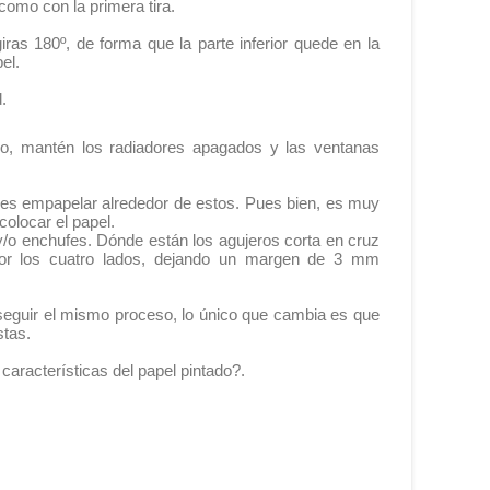
como con la primera tira.
iras 180º, de forma que la parte inferior quede en la
apel.
d.
lo, mantén los radiadores apagados y las ventanas
es empapelar alrededor de estos. Pues bien, es muy
colocar el papel.
 y/o enchufes. Dónde están los agujeros corta en cruz
 por los cuatro lados, dejando un margen de 3 mm
seguir el mismo proceso, lo único que cambia es que
stas.
 características del papel pintado?.