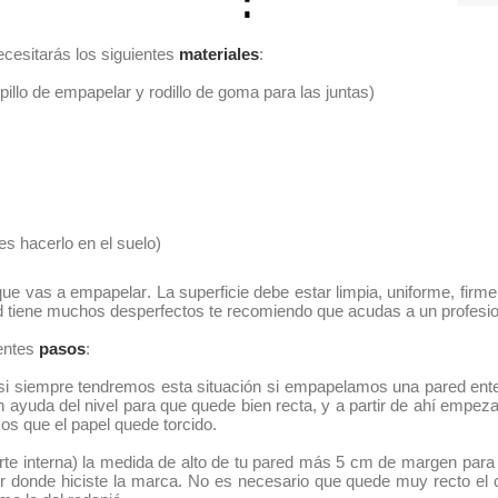
ecesitarás los siguientes
materiales
:
illo de empapelar y rodillo de goma para las juntas)
es hacerlo en el suelo)
ue vas a empapelar. La superficie debe estar limpia, uniforme, fir
ared tiene muchos desperfectos te recomiendo que acudas a un profesi
ientes
pasos
:
asi siempre tendremos esta situación si empapelamos una pared ent
 ayuda del nivel para que quede bien recta, y a partir de ahí empez
mos que el papel quede torcido.
arte interna) la medida de alto de tu pared más 5 cm de margen para 
r donde hiciste la marca. No es necesario que quede muy recto el c