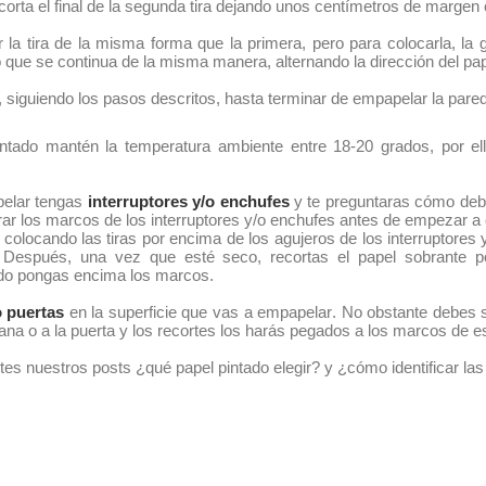
orta el final de la segunda tira dejando unos centímetros de margen 
r la tira de la misma forma que la primera, pero para colocarla, la g
r lo que se continua de la misma manera, alternando la dirección del p
, siguiendo los pasos descritos, hasta terminar de empapelar la pare
intado mantén la temperatura ambiente entre 18-20 grados, por el
pelar tengas
interruptores y/o enchufes
y te preguntaras cómo deb
tirar los marcos de los interruptores y/o enchufes antes de empezar a 
 colocando las tiras por encima de los agujeros de los interruptores
es. Después, una vez que esté seco, recortas el papel sobrante
ndo pongas encima los marcos.
o puertas
en la superficie que vas a empapelar. No obstante debes 
tana o a la puerta y los recortes los harás pegados a los marcos de e
ites nuestros posts ¿qué papel pintado elegir? y ¿cómo identificar las