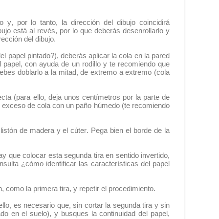
, por lo tanto, la dirección del dibujo coincidirá
bujo está al revés, por lo que deberás desenrollarlo y
rección del dibujo.
del papel pintado?), deberás aplicar la cola en la pared
l papel, con ayuda de un rodillo y te recomiendo que
debes doblarlo a la mitad, de extremo a extremo (cola
ta (para ello, deja unos centímetros por la parte de
ia el exceso de cola con un paño húmedo (te recomiendo
listón de madera y el cúter. Pega bien el borde de la
ay que colocar esta segunda tira en sentido invertido,
sulta ¿cómo identificar las características del papel
, como la primera tira, y repetir el procedimiento.
llo, es necesario que, sin cortar la segunda tira y sin
ado en el suelo), y busques la continuidad del papel,