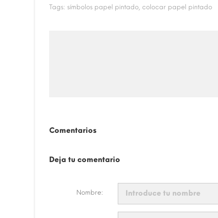
Tags:
símbolos papel pintado
colocar papel pintado
Comentarios
Deja tu comentario
Nombre: