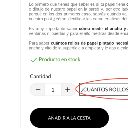
Lo primero que tienes que saber es si tu papel tiene
o dibujo de nuestro papel en la pared y, por otro lad
porque en los dos primeros caso, sabrás cuándo va a 
nuestro post ¿cómo identificar las características del
Es muy importante saber
cómo medir el ancho y 
ventanas ni puertas y para el
alto
medirás desde encim
Para saber
cuántos rollos de papel pintado neces
ancho y alto de la superficie a emplear y le das a cal