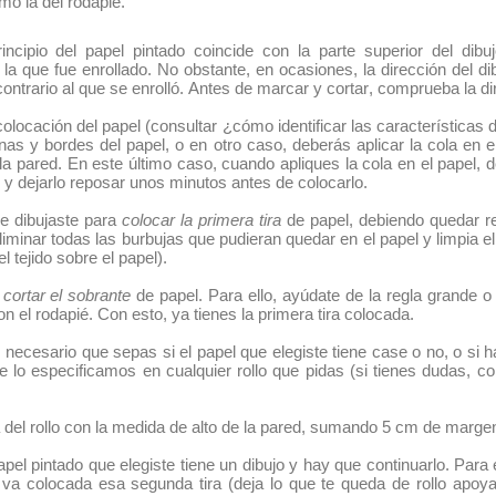
omo la del rodapié.
pio del papel pintado coincide con la parte superior del dibujo y
n la que fue enrollado. No obstante, en ocasiones, la dirección del di
 contrario al que se enrolló. Antes de marcar y cortar, comprueba la di
 colocación del papel (consultar ¿cómo identificar las características 
nas y bordes del papel, o en otro caso, deberás aplicar la cola en e
a pared. En este último caso, cuando apliques la cola en el papel, 
y dejarlo reposar unos minutos antes de colocarlo.
ue dibujaste para
colocar la primera tira
de papel, debiendo quedar rec
a eliminar todas las burbujas que pudieran quedar en el papel y limp
l tejido sobre el papel).
s
cortar el sobrante
de papel. Para ello, ayúdate de la regla grande o 
on el rodapié. Con esto, ya tienes la primera tira colocada.
s necesario que sepas si el papel que elegiste tiene case o no, o si h
e lo especificamos en cualquier rollo que pidas (si tienes dudas, con
a del rollo con la medida de alto de la pared, sumando 5 cm de margen
papel pintado que elegiste tiene un dibujo y hay que continuarlo. Para e
ue va colocada esa segunda tira (deja lo que te queda de rollo apoy